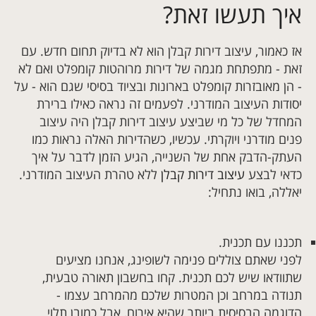
איך תעשו זאת?
אז כאמור, עיצוב דירות קבלן הוא לא בדיוק תחום חדש. עם
זאת - מתפתחת מגמה של דירות מרוהטות קומפלט ואם לא
- הן מאובזרות קומפלט בארונות ובציוד בסיסי שגם הוא - על
יסודות העיצוב המודרני. לפעמים זה נראה כאילו ברירת
המחדל של כל מי שביצע עיצוב דירות קבלן היה עיצוב
פנים מודרני ויוקרתי. עכשיו, כשהדירות האלה נראות כמו
העתק-הדבק אחת של השנייה, הגיע הזמן לדבר על איך
כדאי לבצע
עיצוב דירות קבלן
ללא טהרת העיצוב המודרני.
יאללה, בואו נתחיל:
תכננו עם תכנית.
לפני שאתם צוללים פנימה לשופינג, אנחנו מציעים
שתוודאו שיש לכם תכנית. קחו בחשבון תאורה טבעית,
תנודה במרחב וכן המטרות שלכם מהמרחב עצמו -
הדוגמה הבסיסית ביותר שהיא אירוח, אבל כמובן תלוי