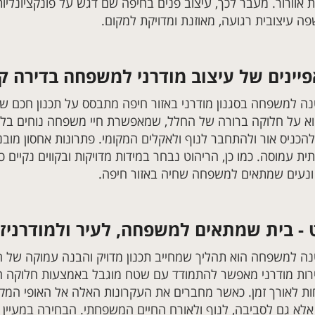
 אוורור. מעבר לכך, עיצוב פנים בחיפה שם דגש על פונקציונליות ונ
ה עיצובית רגועה, מאוזנת ומדויקת למקום.
ינים של עיצוב מודרני למשפחה בדירה קט
נה למשפחה בסגנון מודרני באזור חיפה מתבסס על תכנון חכם ש
א על חלוקה ברורה של החלל, שמאפשרת חיי משפחה נוחים בלי 
להכניס אור ולהתחבר לנוף ולאקלים המקומי. פתרונות אחסון מוב
 עמוסה. כמו כן, הריהוט נבחר במידות מדויקות ובקווים נקיים כ
 ונעים שמתאים למשפחה שחיה באזור חיפה.
ט - בית שמתאים למשפחה, לעיר ולמודרניז
נה למשפחה הוא תהליך שמחייב תכנון מדויק והבנה עמוקה של ה
ירות מודרני מאפשר להתמודד עם שטח מוגבל באמצעות חלוקה ח
חות לאורך זמן. כאשר מחברים את העקרונות האלה אל האופי המק
לא גם לסביבה, לנוף ולאורח החיים המשפחתי. הבחירה במעיין 