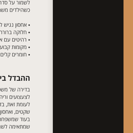
לשמור על סדר 
כשהילדים משחק
• אחסון נגיש 
• חלוקה ברורה 
• רהיטים עם אח
• מקומות קבועי
• חומרים קלים 
ההבדל בין
בדירה של משפח
לצעצועים וריה
לעומת זאת, בדי
שקטים, ואחסון
בעוד שמשפחה צ
שמתאימה לשגר