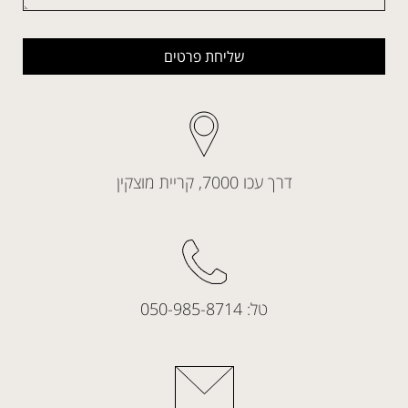
שליחת פרטים
דרך עכו 7000, קריית מוצקין
טל:
050-985-8714